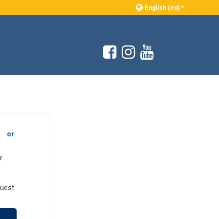
English ‎(en)‎
e or
r
uest