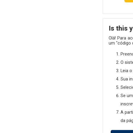
Is this 
Olá! Para a
um "código d
Preen
O sist
Leia o
Sua in
Seleci
Se um 
inscre
A part
da pág