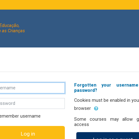
 Educação,
 as Crianças
ate new account
rname
Forgotten your usernam
password?
Cookies must be enabled in you
sword
browser
emember username
Some courses may allow g
access
Log in