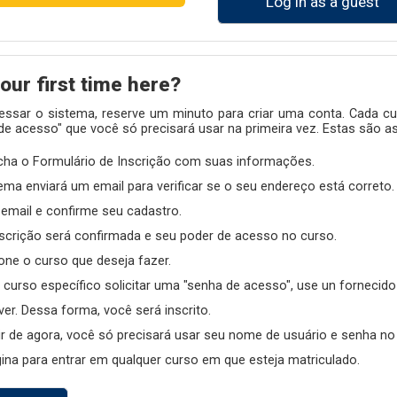
Log in as a guest
your first time here?
cessar o sistema, reserve um minuto para criar uma conta. Cada cu
e acesso" que você só precisará usar na primeira vez. Estas são as
cha o Formulário de Inscrição com suas informações.
ema enviará um email para verificar se o seu endereço está correto.
 email e confirme seu cadastro.
scrição será confirmada e seu poder de acesso no curso.
one o curso que deseja fazer.
curso específico solicitar uma "senha de acesso", use un fornecido
ver. Dessa forma, você será inscrito.
ir de agora, você só precisará usar seu nome de usuário e senha no
ina para entrar em qualquer curso em que esteja matriculado.